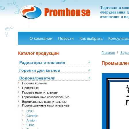
Торговля и мо
оборудования д
отопления и в
О компании
Новости
Как выбрать
Консульта
Каталог продукции
Главная
/
Водо
Радиаторы отопления
Промышленн
Горелки для котлов
Водонагреватели
Газовые колонки
Проточные
Газовые накопительные
Горизонтальные накопительные
Вертикальные накопительные
Промышленные накопительные
OSO
Gorenje
Ariston
9 Bar