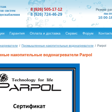
нтаж
:
8
(926)
505-17-12
Режим ра
ля систем
пн-п
:
8
(926)
724-46-29
одоснабжения
10:00-1
:
ции
Гарантия
Оплата и доставка
Сервис
Форум
Контакт
нагреватели
/
Промышленные накопительные водонагреватели
/ Parpol
ые накопительные водонагреватели Parpol