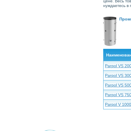
цене. Весь т
нуждаетесь в 
Пром
Наименова
Parpol VS 20
Parpol VS 30
Parpol VS 50
Parpol VS 75
Parpol V 100