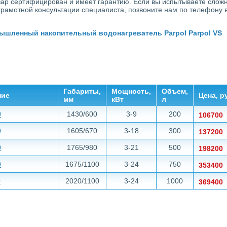
овар сертифицирован и имеет гарантию. Если вы испытываете слож
грамотной консультации специалиста, позвоните нам по телефону в 
ышленный накопительный водонагреватель Parpol Parpol VS
Габариты,
Мощность,
Объем,
ние
Цена, р
мм
кВт
л
0
1430/600
3-9
200
106700
0
1605/670
3-18
300
137200
0
1765/980
3-21
500
198200
0
1675/1100
3-24
750
353400
0
2020/1100
3-24
1000
369400