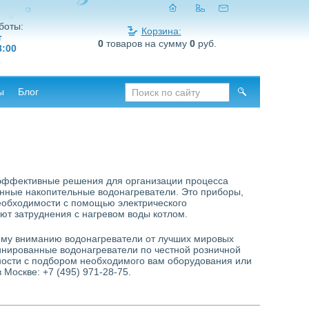
боты:
Корзина:
т
0
товаров на сумму
0
руб.
8:00
ы
Блог
эффективные решения для организации процесса
анные накопительные водонагреватели. Это приборы,
еобходимости с помощью электрического
ют затруднения с нагревом воды котлом.
ему вниманию водонагреватели от лучших мировых
инированные водонагреватели по честной розничной
ности с подбором необходимого вам оборудования или
Москве: +7 (495) 971-28-75.