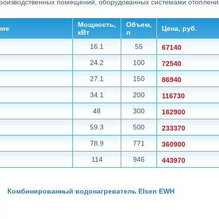
роизводственных помещений, оборудованных системами отоплени
Мощность,
Объем,
ние
Цена, руб.
кВт
л
16.1
55
67140
24.2
100
72540
27.1
150
86940
34.1
200
116730
48
300
162900
59.3
500
233370
78.9
771
360900
114
946
443970
Комбинированный водонагреватель Elsen EWH