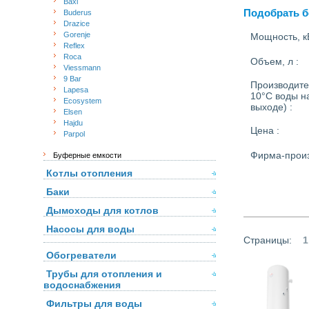
Baxi
Подобрать б
Buderus
Drazice
Gorenje
Мощность, кВ
Reflex
Roca
Объем, л :
Viessmann
9 Bar
Производител
Lapesa
10°С воды н
Ecosystem
выходе) :
Elsen
Hajdu
Цена :
Parpol
Фирма-произ
Буферные емкости
Котлы отопления
Баки
Дымоходы для котлов
Насосы для воды
Страницы:
1
Обогреватели
Трубы для отопления и
водоснабжения
Фильтры для воды