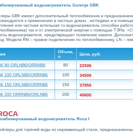
мбинированный водонагреватель Gorenje GBK
леры GBK имеют дополнительный теплообменник и предназначены 
омендуются к применению в частных домах , коттеджах и в помещ
пления или частная котельная т.к водонагреватель способен работ
лообменника) так и от электрической энергии с помощью ТЭНа. «
оты водонагревателя, предотвращает появление накипи. Дополнит
од. Модели RN – правое подключение по теплообменнику, LN – лев
Объем,
ние
Цена, руб.
л
K 80 ORLNB6|ORRNB6
80
22506
K 100 ORLNB6|ORRNB6
100
34500
K 150 ORLNB6|ORRNB6
150
37850
K 200 ORRNB6/ORLNB6
200
40600
омбинированный водонагреватель Roca I
ойлеры для горячей воды из нержавеющей стали, предназначенны