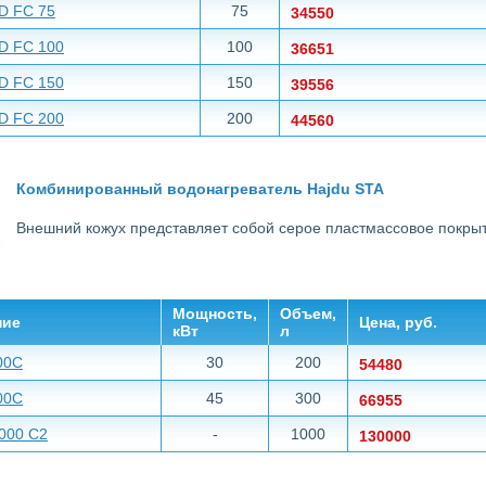
D FC 75
75
34550
D FC 100
100
36651
D FC 150
150
39556
D FC 200
200
44560
Комбинированный водонагреватель Hajdu STA
Внешний кожух представляет собой серое пластмассовое покры
Мощность,
Объем,
ние
Цена, руб.
кВт
л
00C
30
200
54480
00C
45
300
66955
000 C2
-
1000
130000