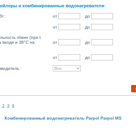
ойлеры и комбинированные водонагреватели
т :
от
до
от
до
ьность л/мин (при t
а входе и 38°С на
от
до
от
до
водитель :
2
3
4
Комбинированный водонагреватель Parpol Parpol MS