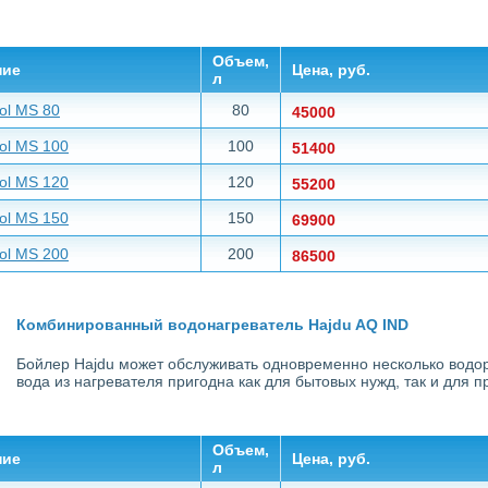
Объем,
ние
Цена, руб.
л
ol MS 80
80
45000
ol MS 100
100
51400
ol MS 120
120
55200
ol MS 150
150
69900
ol MS 200
200
86500
Комбинированный водонагреватель Hajdu AQ IND
Бойлер Hajdu может обслуживать одновременно несколько водор
вода из нагревателя пригодна как для бытовых нужд, так и для 
Объем,
ние
Цена, руб.
л