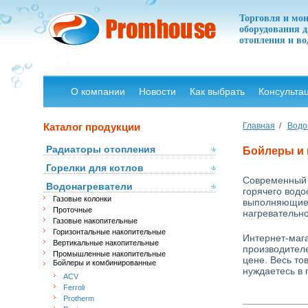
Торговля и мо
оборудования д
отопления и в
О компании
Новости
Как выбрать
Консульта
Каталог продукции
Главная
/
Водо
Радиаторы отопления
Бойлеры и
Горелки для котлов
Современный 
Водонагреватели
горячего вод
Газовые колонки
выполняющие 
Проточные
нагревательно
Газовые накопительные
Горизонтальные накопительные
Интернет-маг
Вертикальные накопительные
производител
Промышленные накопительные
цене. Весь т
Бойлеры и комбинированные
нуждаетесь в 
ACV
Ferroli
Protherm