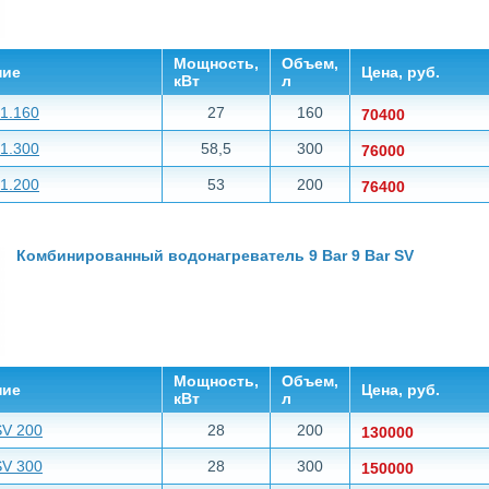
Мощность,
Объем,
ние
Цена, руб.
кВт
л
1.160
27
160
70400
1.300
58,5
300
76000
1.200
53
200
76400
Комбинированный водонагреватель 9 Bar 9 Bar SV
Мощность,
Объем,
ние
Цена, руб.
кВт
л
SV 200
28
200
130000
SV 300
28
300
150000