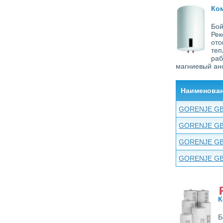
Ко
Бой
Рек
ото
теп
раб
магниевый ан
Наименова
GORENJE GB
GORENJE GB
GORENJE GB
GORENJE GB
К
Б