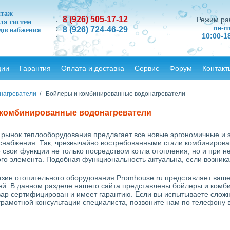
нтаж
:
8
(926)
505-17-12
Режим ра
ля систем
пн-п
:
8
(926)
724-46-29
одоснабжения
10:00-1
:
ции
Гарантия
Оплата и доставка
Сервис
Форум
Контакт
нагреватели
/ Бойлеры и комбинированные водонагреватели
 комбинированные водонагреватели
рынок теплооборудования предлагает все новые эргономичные и 
оснабжения. Так, чрезвычайно востребованными стали комбиниров
свои функции не только посредством котла отопления, но и при н
го элемента. Подобная функциональность актуальна, если возника
азин отопительного оборудования Promhouse.ru представляет ваш
ей. В данном разделе нашего сайта представлены бойлеры и комб
овар сертифицирован и имеет гарантию. Если вы испытываете слож
грамотной консультации специалиста, позвоните нам по телефону в 