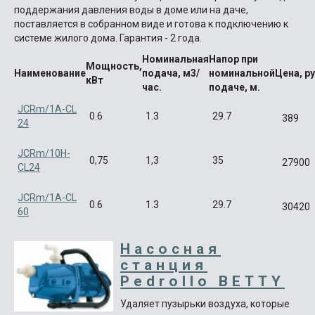
поддержания давления воды в доме или на даче,
поставляется в собранном виде и готова к подключению к
системе жилого дома. Гарантия - 2 года.
Номинальная
Напор при
Мощность,
Наименование
подача, м3/
номинальной
Цена, ру
кВт
час.
подаче, м.
JCRm/1A-CL
0.6
1.3
29.7
389
24
JCRm/10H-
0,75
1,3
35
27900
CL24
JCRm/1А-CL
0.6
1.3
29.7
30420
60
Насосная
станция
Pedrollo BETTY
Удаляет пузырьки воздуха, которые