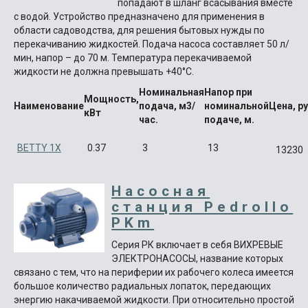
попадают в шланг всасывания вместе
с водой. Устройство предназначено для применения в
области садоводства, для решения бытовых нужды по
перекачиванию жидкостей. Подача насоса составляет 50 л/
мин, напор – до 70 м. Температура перекачиваемой
жидкости не должна превышать +40°C.
Номинальная
Напор при
Мощность,
Наименование
подача, м3/
номинальной
Цена, ру
кВт
час.
подаче, м.
BETTY 1X
0.37
3
13
13230
Насосная
станция Pedrollo
PKm
Серия РК включает в себя ВИХРЕВЫЕ
ЭЛЕКТРОНАСОСЫ, название которых
связано с тем, что на периферии их рабочего колеса имеется
большое количество радиальных лопаток, передающих
энергию накачиваемой жидкости. При относительно простой